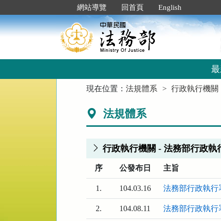
跳
:::
網站導覽
回首頁
English
到
主
要
內
容
區
最
塊
:::
現在位置：
法規體系
行政執行機關
法規體系
行政執行機關 - 法務部行政執行
序
公發布日
主旨
1.
104.03.16
法務部行政執行
2.
104.08.11
法務部行政執行