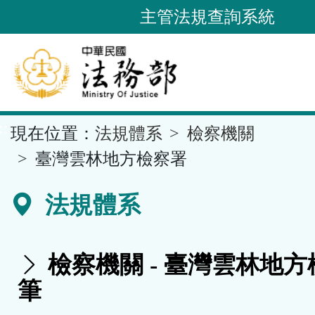
跳
主管法規查詢系統
到
主
要
內
容
::
現在位置：
法規體系
檢察機關
區
塊
臺灣雲林地方檢察署
法規體系
檢察機關 - 臺灣雲林地方
筆