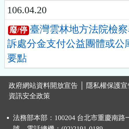
106.04.20
臺灣雲林地方法院檢察
廢/停
訴處分金支付公益團體或公
要點
:
政府網站資料開放宣告
│
隱私權保護宣
資訊安全政策
法務部本部：100204 台北市重慶南路一
號 電話總機：(02)2191-0189