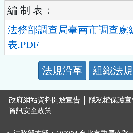
編 制 表：
法務部調查局臺南市調查處
表.PDF
法
法規沿革
組織法規
規
功
:
政府網站資料開放宣告
│
隱私權保護宣
能
資訊安全政策
按