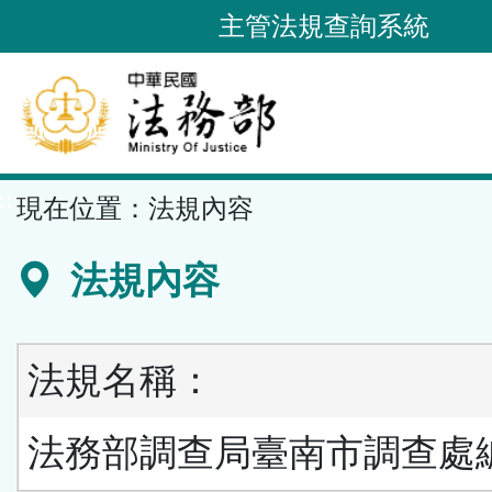
跳
主管法規查詢系統
到
主
要
內
容
::
現在位置：
法規內容
區
塊
法規內容
法規名稱：
法務部調查局臺南市調查處