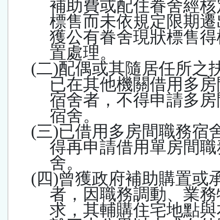
補助費或配住眷舍經核
標售而未依規定限期遷
獲公有眷舍現狀標售得
置處理。
(
二
)
配偶或其隨居任所之
已在其他機關借用多房
宿舍者，不得申請多房
宿舍。
(
三
)
已借用多房間職務宿
得再申請借用單房間職
舍。
(
四
)
曾獲政府補助購置或
者，因職務調動、業務
求，其輔購住宅地點與