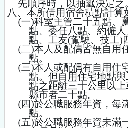
先順序時，以抽籤決定之
八、本所借用宿舍積點計算
(
一
)
科室主管二十五點、
點、委任八點、約僱人
點、工友
(
駕駛、技工
)
(
二
)
本人及配偶皆無自用
點。
(
三
)
本人或配偶有自用住
點。但自用住宅地點與
點之距離三十公里以上
縣市者二十點。
(
四
)
於公職服務年資，每
點。
(
五
)
於公職服務年資未滿