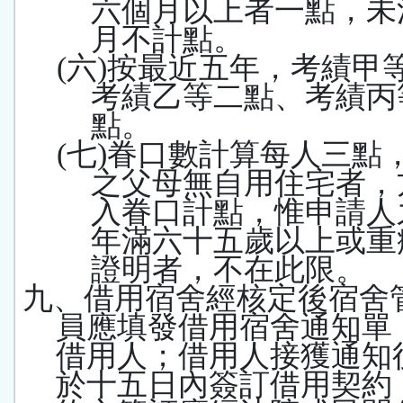
六個月以上者一點，未
月不計點。
(
六
)
按最近五年，考績甲
考績乙等二點、考績丙
點。
(
七
)
眷口數計算每人三點
之父母無自用住宅者，
入眷口計點，惟申請人
年滿六十五歲以上或重
證明者，不在此限。
九、借用宿舍經核定後宿舍
員應填發借用宿舍通知單
借用人；借用人接獲通知
於十五日內簽訂借用契約