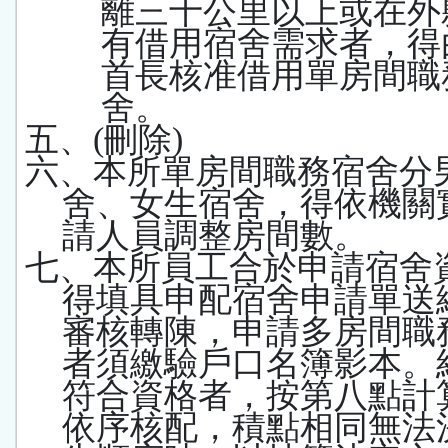
離三十公里以上或在外
有借用宿舍需求者，得
首長核准借用單房間職
舍。
五、
(
刪除
)
六、本所單房間職務宿舍分
舍、女生宿舍，得依機關
請人員調整房間數。
七、本所員工合於申請宿舍
得填具申配宿舍申請單送
審核轉陳，申請多房間職
者須繳驗戶口名簿影本。
符合資格者，按第八點計
依序核配，積點相同無法