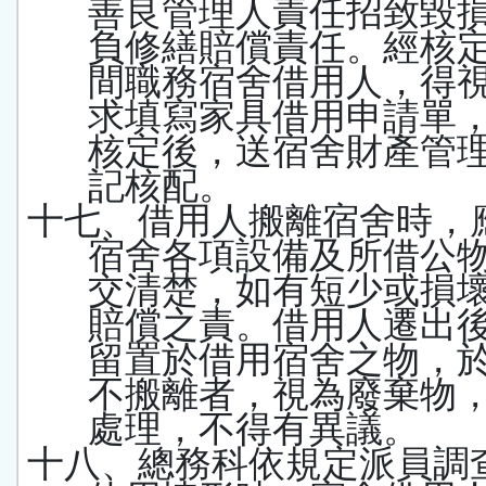
善良管理人責任招致毀
負修繕賠償責任。經核
間職務宿舍借用人，得
求填寫家具借用申請單
核定後，送宿舍財產管
記核配。
十七、借用人搬離宿舍時，
宿舍各項設備及所借公
交清楚，如有短少或損
賠償之責。借用人遷出
留置於借用宿舍之物，
不搬離者，視為廢棄物
處理，不得有異議。
十八、總務科依規定派員調