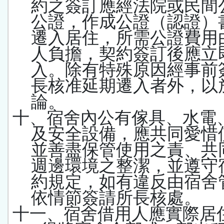
約之簽訂應經法院或民間
公證，作成公證（認證）
遷入居住，所需公證費用
人負擔，契約簽訂後應立
入。除有特殊原因經事前
長核准延期遷入者外，以
論。
十、宿舍內公有傢具、水電
及安全設備，應共同愛惜
並善盡保管使用之責、共
週邊環境之整潔，並遵守
約規定，如有違反由宿舍
依情節簽請所長核處。
十一、宿舍借用人應實際居