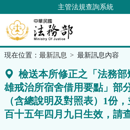
跳
主管法規查詢系統
到
主
要
內
容
::
現在位置：
最新訊息
最新訊息內容
區
塊
檢送本所修正之「法務部
雄戒治所宿舍借用要點」部
（含總說明及對照表）1份，
百十五年四月九日生效，請