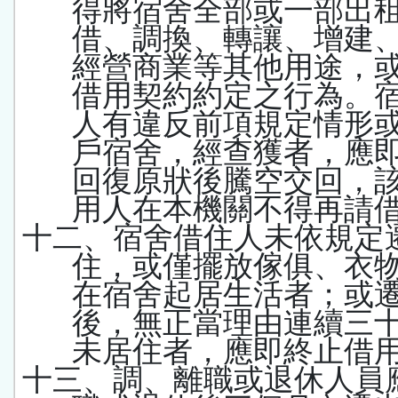
得將宿舍全部或一部出
借、調換、轉讓、增建
經營商業等其他用途，
借用契約約定之行為。
人有違反前項規定情形
戶宿舍，經查獲者，應
回復原狀後騰空交回，
用人在本機關不得再請
十二、宿舍借住人未依規定
住，或僅擺放傢俱、衣
在宿舍起居生活者；或
後，無正當理由連續三
未居住者，應即終止借
十三、調、離職或退休人員