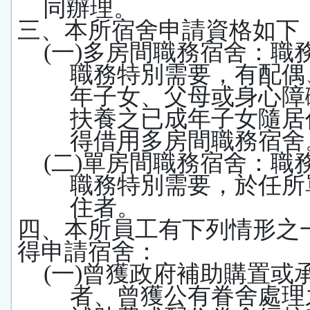
同辦理。
三、本所宿舍申請資格如下
(
一
)
多房間職務宿舍：職
職務特別需要，有配偶
年子女、父母或身心障
扶養之已成年子女隨居
得借用多房間職務宿舍
(
二
)
單房間職務宿舍：職
職務特別需要，於任所
住者。
四、本所員工有下列情形之
得申請宿舍：
(
一
)
曾獲政府補助購置或
者、曾獲公有眷舍處理