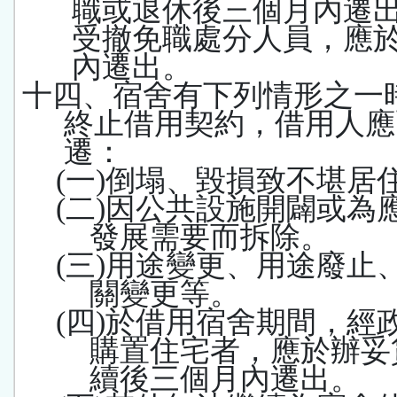
職或退休後三個月內遷
受撤免職處分人員，應
內遷出。
十四、宿舍有下列情形之一
終止借用契約，借用人應
遷：
(
一
)
倒塌、毀損致不堪居
(
二
)
因公共設施開闢或為
發展需要而拆除。
(
三
)
用途變更、用途廢止
關變更等。
(
四
)
於借用宿舍期間，經
購置住宅者，應於辦妥
續後三個月內遷出。