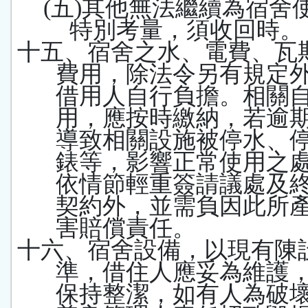
(
五
)
其他無法繼續為宿舍
特別考量，須收回時。
十五、宿舍之水、電費、瓦
費用，除法令另有規定
借用人自行負擔。相關
用，應按時繳納，若逾
導致相關設施被停水、
錶等，影響正常使用之
依情節輕重簽請議處及
契約外，並需負因此所
害賠償責任。
十六、宿舍設備，以現有陳
準，借住人應妥為維護
保持整潔，如有人為破