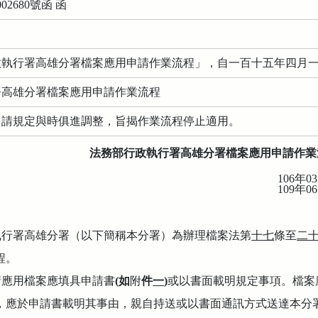
02680號函 函
政執行署高雄分署檔案應用申請作業流程」，自一百十五年四月
署高雄分署檔案應用申請作業流程
申請規定與時俱進調整，旨揭作業流程停止適用。
法務部行政執行署高雄分署檔案應用申請作業
106
年
03
109
年
06
執行署高雄分署（以下簡稱本分署）為辦理檔案法第
十七
條至
二
程。
請應用檔案應填具申請書
(
如
附
件
一
)
或以書面載明規定事項。檔案
，應於申請書載明其事由，親自持送或以書面通訊方式送達本分