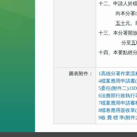
十二、申請人於
向本分署
五十
元。
十三、本分署開
分至
五
十四、本要點經
圖表附件：
1高雄分署作業流程-
4檔案應用申請書(
5委任(附件二).OD
6法務部行政執行
7檔案應用申請審核
8檔卷應用簽收單(
9收 費 標 準(附件