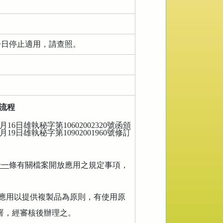
一日停止適用，請查照。
流程
月
16
日雄執秘字第
10602002320
號函頒
月
19
日雄執秘字第
10902001960
號修訂
十一
條有關檔案開放應用之規定事項，
應用以提供複製品為原則，有使用原
署，經審核後辦理之。