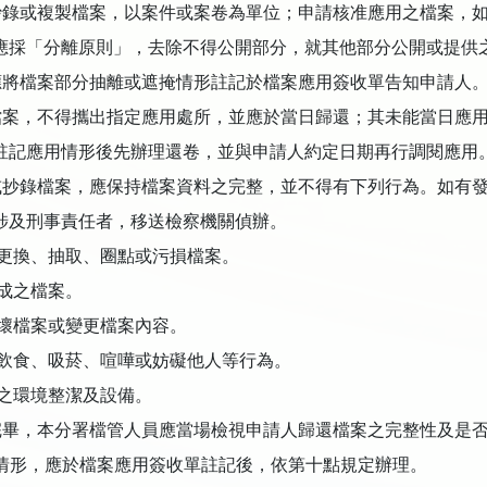
抄錄或複製檔案，以案件或案卷為單位；申請核准應用之檔案，
應採「分離原則」，去除不得公開部分，就其他部分公開或提供
應將檔案部分抽離或遮掩情形註記於檔案應用簽收單告知申請人
檔案，不得攜出指定應用處所，並應於當日歸還；其未能當日應
註記應用情形後先辦理還卷，並與申請人約定日期再行調閱應用
或抄錄檔案，應保持檔案資料之完整，並不得有下列行為。如有
涉及刑事責任者，移送檢察機關偵辦。
更換、抽取、圈點或污損檔案。
成之檔案。
壞檔案或變更檔案內容。
飲食、吸菸、喧嘩或妨礙他人等行為。
之環境整潔及設備。
完畢，本分署檔管人員應當場檢視申請人歸還檔案之完整性及是
情形，應於檔案應用簽收單註記後，依第十點規定辦理。