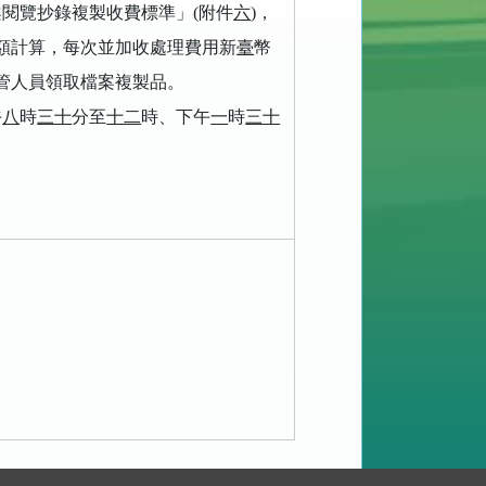
案閱覽抄錄複製收費標準」
(
附件
六
)
，
額計算，每次並加收處理費用新
臺
幣
管人員領取檔案複製品。
午
八
時
三十
分至
十二
時、下午
一
時
三十