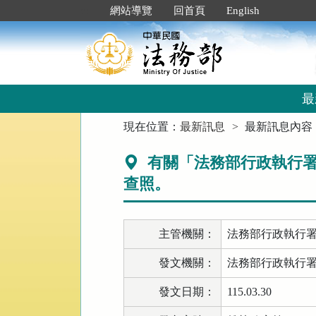
跳
:::
網站導覽
回首頁
English
到
主
要
內
容
區
最
塊
:::
現在位置：
最新訊息
最新訊息內容
有關「法務部行政執行署
查照。
主管機關：
法務部行政執行
發文機關：
法務部行政執行
發文日期：
115.03.30