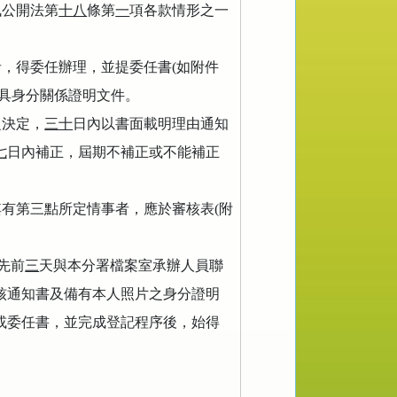
訊公開法第
十八
條第
一
項各款情形之一
者，得委任辦理，並提委任書
(
如附件
具身分關係證明文件。
之決定，
三十
日內以書面載明理由通知
七
日內補正，屆期不補正或不能補正
其有第三點所定情事者，應於審核表
(
附
先前
三
天與本分署檔案室承辦人員聯
核通知書及備有本人照片之身分證明
或委任書，並完成登記程序後，始得