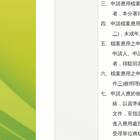
三、申請應用檔
者，本分署
四、申請檔案應
二
)
，未成年
五、檔案應用之
申請人。申
者，得駁回
六、檔案應用之
件
三
)
敘明理
七、申請人應於
絡，以資準
文件，至指
進入應用處
受理單位將