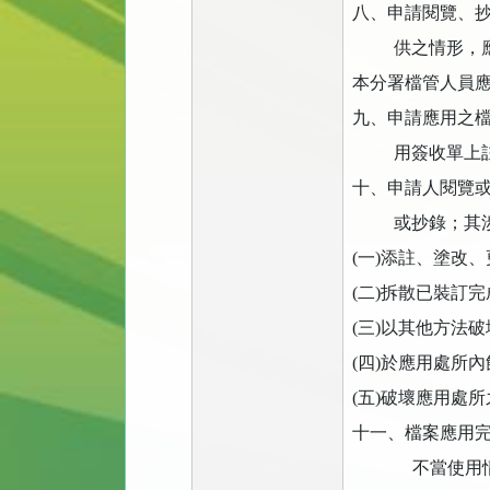
八、申請閱覽、
供之情形，
本分署檔管人員
九、申請應用之
用簽收單上
十、申請人閱覽
或抄錄；其
(
一
)
添註、塗改、
(
二
)
拆散已裝訂完
(
三
)
以其他方法破
(
四
)
於應用處所內
(
五
)
破壞應用處所
十一、檔案應用
不當使用