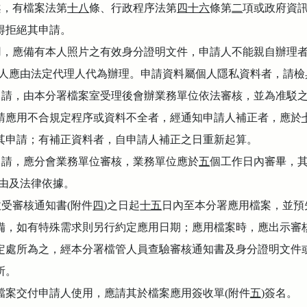
案，有檔案法第
十八
條、行政程序法第
四十六
條第
二
項或政府資
得拒絕其申請。
用，應備有本人照片之有效身分證明文件，申請人不能親自辦理
人應由法定代理人代為辦理。申請資料屬個人隱私資料者，請檢
申請，由本分署檔案室受理後會辦業務單位依法審核，並為准駁
請應用不合規定程序或資料不全者，經通知申請人補正者，應於
其申請；有補正資料者，自申請人補正之日重新起算。
申請，應分會業務單位審核，業務單位應於
五
個工作日內審畢，
由及法律依據。
收受審核通知書
(
附件
四
)
之日起
十五
日內至本分署應用檔案，並預
備，如有特殊需求則另行約定應用日期；應用檔案時，應出示審
定處所為之，經本分署檔管人員查驗審核通知書及身分證明文件
所。
檔案交付申請人使用，應請其於檔案應用簽收單
(
附件
五
)
簽名。