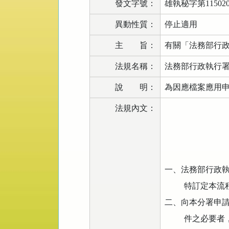
發文字號：
雄執秘字第115020
異動性質：
停止適用
主 旨：
有關「法務部行
法規名稱：
法務部行政執行
說 明：
為因應檔案應用
法規內文：
一、法務部行政
特訂定本流
二、向本分署申
件之必要者