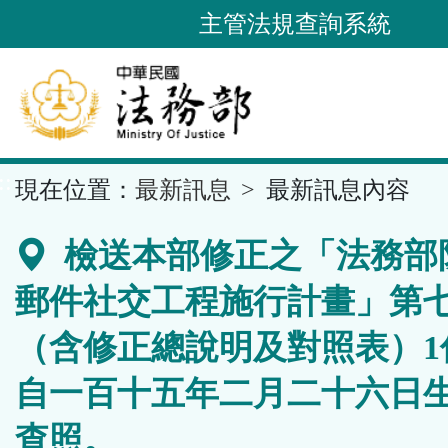
跳
主管法規查詢系統
到
主
要
內
容
::
現在位置：
最新訊息
最新訊息內容
區
塊
檢送本部修正之「法務部
郵件社交工程施行計畫」第
（含修正總說明及對照表）1
自一百十五年二月二十六日
查照。