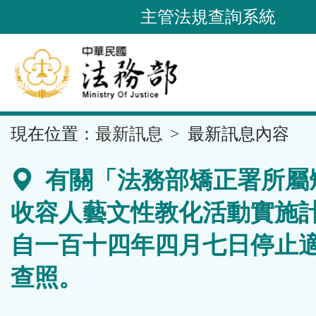
跳
主管法規查詢系統
到
主
要
內
容
::
現在位置：
最新訊息
最新訊息內容
區
塊
有關「法務部矯正署所屬
收容人藝文性教化活動實施
自一百十四年四月七日停止
查照。