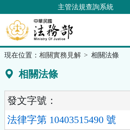
跳
主管法規查詢系統
到
主
要
內
容
::
現在位置：
相關實務見解
相關法條
區
塊
相關法條
發文字號：
法律字第 10403515490 號