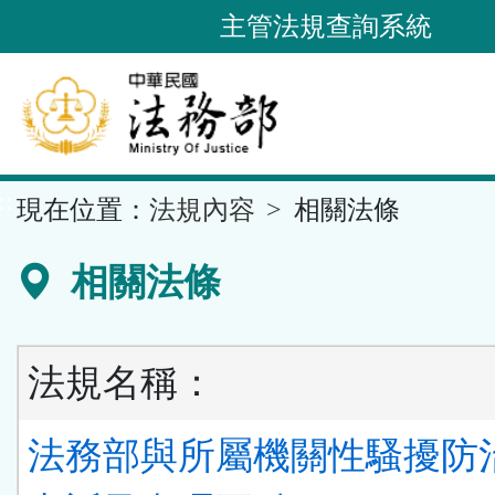
跳
主管法規查詢系統
到
主
要
內
容
::
現在位置：
法規內容
相關法條
區
塊
相關法條
法規名稱：
法務部與所屬機關性騷擾防