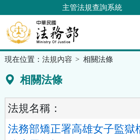
跳
主管法規查詢系統
到
主
要
內
容
::
現在位置：
法規內容
相關法條
區
塊
相關法條
法規名稱：
法務部矯正署高雄女子監獄