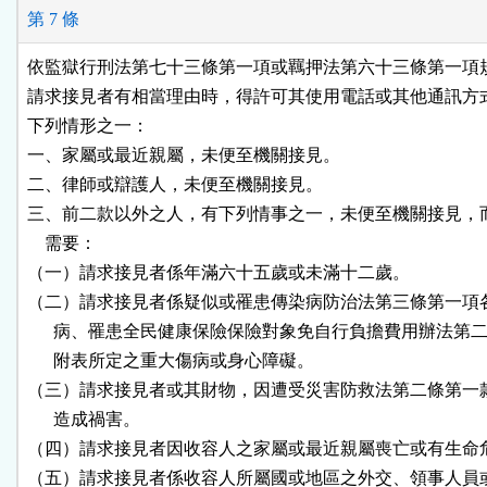
第 7 條
依監獄行刑法第七十三條第一項或羈押法第六十三條第一項規
請求接見者有相當理由時，得許可其使用電話或其他通訊方式
下列情形之一：

一、家屬或最近親屬，未便至機關接見。

二、律師或辯護人，未便至機關接見。

三、前二款以外之人，有下列情事之一，未便至機關接見，而
    需要：

（一）請求接見者係年滿六十五歲或未滿十二歲。

（二）請求接見者係疑似或罹患傳染病防治法第三條第一項各
      病、罹患全民健康保險保險對象免自行負擔費用辦法第二
      附表所定之重大傷病或身心障礙。

（三）請求接見者或其財物，因遭受災害防救法第二條第一款
      造成禍害。

（四）請求接見者因收容人之家屬或最近親屬喪亡或有生命危
（五）請求接見者係收容人所屬國或地區之外交、領事人員或