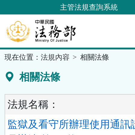
跳
主管法規查詢系統
到
主
要
內
容
::
現在位置：
法規內容
相關法條
區
塊
相關法條
法規名稱：
監獄及看守所辦理使用通訊