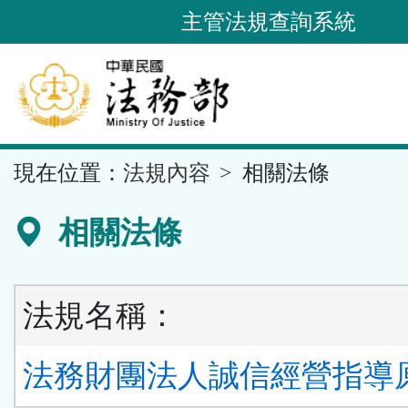
跳
主管法規查詢系統
到
主
要
內
容
::
現在位置：
法規內容
相關法條
區
塊
相關法條
法規名稱：
法務財團法人誠信經營指導原