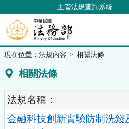
跳
主管法規查詢系統
到
主
要
內
容
::
現在位置：
法規內容
相關法條
區
塊
相關法條
法規名稱：
金融科技創新實驗防制洗錢