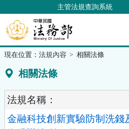
跳
主管法規查詢系統
到
主
要
內
容
::
現在位置：
法規內容
相關法條
區
塊
相關法條
法規名稱：
金融科技創新實驗防制洗錢