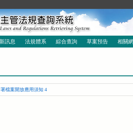
新訊息
法規體系
綜合查詢
草案預告
相關
署檔案開放應用須知 4