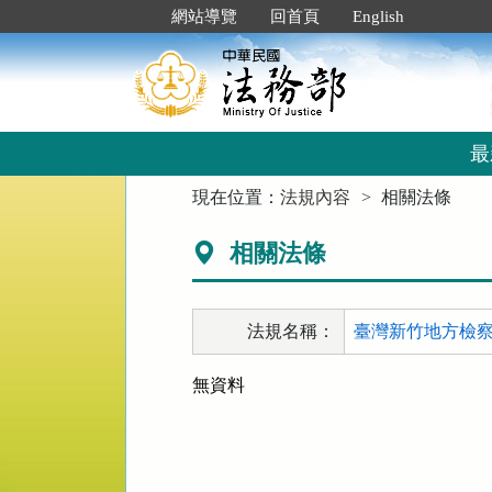
跳
:::
網站導覽
回首頁
English
到
主
要
內
容
區
最
塊
:::
現在位置：
法規內容
相關法條
相關法條
法規名稱：
臺灣新竹地方檢察
無資料