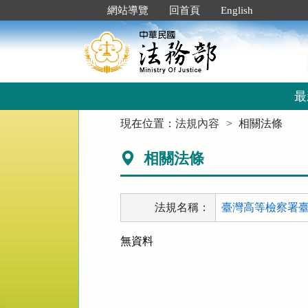
跳
:::
網站導覽
回首頁
English
到
主
要
內
容
區
最
塊
:::
現在位置：
法規內容
相關法條
相關法條
法規名稱：
臺灣高等檢察署臺
無資料