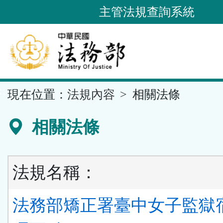
跳
主管法規查詢系統
到
主
要
內
容
::
現在位置：
法規內容
相關法條
區
塊
相關法條
法規名稱：
法務部矯正署臺中女子監獄