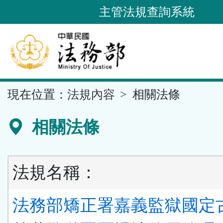
跳
主管法規查詢系統
到
主
要
內
容
::
現在位置：
法規內容
相關法條
區
塊
相關法條
法規名稱：
法務部矯正署嘉義監獄國定