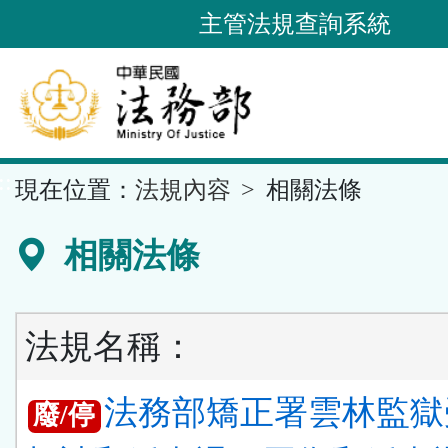
跳
主管法規查詢系統
到
主
要
內
容
::
現在位置：
法規內容
相關法條
區
塊
相關法條
法規名稱：
法務部矯正署雲林監獄
廢/停