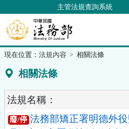
跳
主管法規查詢系統
到
主
要
內
容
::
現在位置：
法規內容
相關法條
區
塊
相關法條
法規名稱：
法務部矯正署明德外役
廢/停