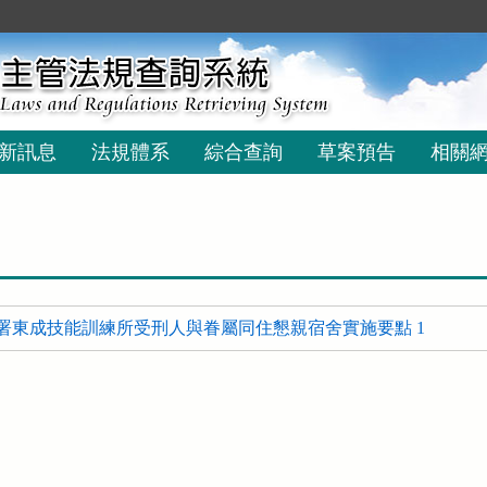
新訊息
法規體系
綜合查詢
草案預告
相關
署東成技能訓練所受刑人與眷屬同住懇親宿舍實施要點 1