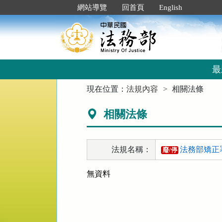
跳
:::
網站導覽
回首頁
English
到
主
要
內
容
區
最
塊
:::
現在位置：
法規內容
相關法條
相關法條
法規名稱：
法務部矯正
廢/停
無資料