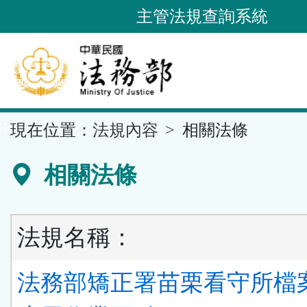
跳
主管法規查詢系統
到
主
要
內
容
::
現在位置：
法規內容
相關法條
區
塊
相關法條
法規名稱：
法務部矯正署苗栗看守所檔