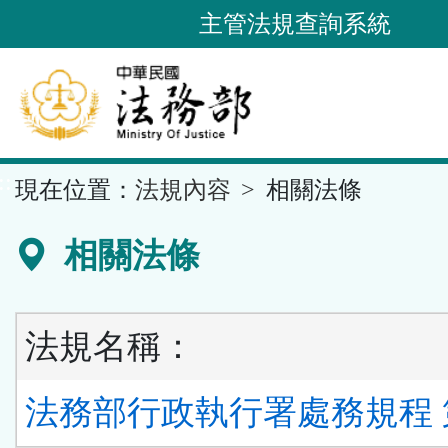
跳
主管法規查詢系統
到
主
要
內
容
::
現在位置：
法規內容
相關法條
區
塊
相關法條
法規名稱：
法務部行政執行署處務規程 第