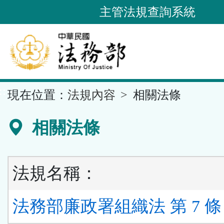
跳
主管法規查詢系統
到
主
要
內
容
::
現在位置：
法規內容
相關法條
區
塊
相關法條
法規名稱：
法務部廉政署組織法 第 7 條