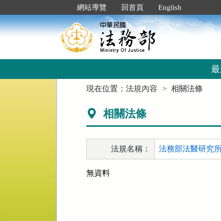
跳
:::
網站導覽
回首頁
English
到
主
要
內
容
區
最
塊
:::
現在位置：
法規內容
相關法條
相關法條
法規名稱：
法務部法醫研究所
無資料