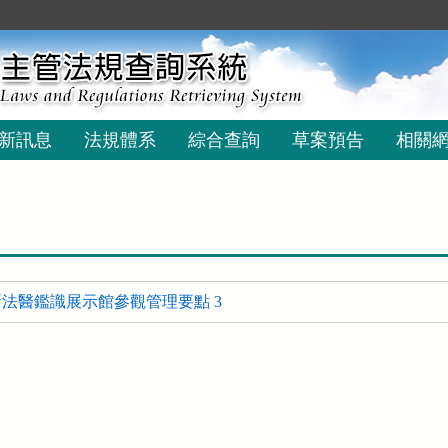
新訊息
法規體系
綜合查詢
草案預告
相關
法醫鑑識展示館參觀管理要點 3