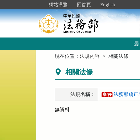
跳
:::
網站導覽
回首頁
English
到
主
要
內
容
區
最
塊
:::
現在位置：
法規內容
相關法條
相關法條
法規名稱：
法務部矯正
廢/停
無資料