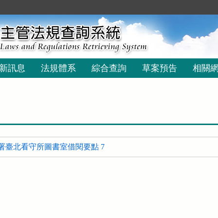
新訊息
法規體系
綜合查詢
草案預告
相關
署臺北看守所圖書室借閱要點 7