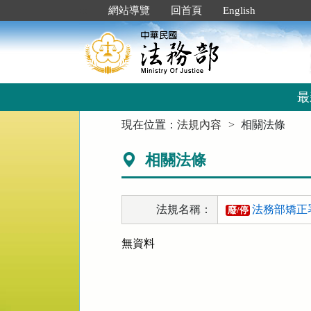
跳
:::
網站導覽
回首頁
English
到
主
要
內
容
區
最
塊
:::
現在位置：
法規內容
相關法條
相關法條
法規名稱：
法務部矯正
廢/停
無資料