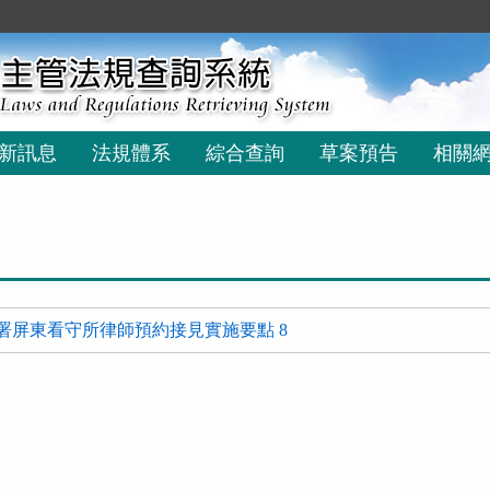
新訊息
法規體系
綜合查詢
草案預告
相關
署屏東看守所律師預約接見實施要點 8