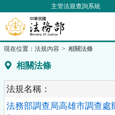
跳
主管法規查詢系統
到
主
要
內
容
::
現在位置：
法規內容
相關法條
區
塊
相關法條
法規名稱：
法務部調查局高雄市調查處