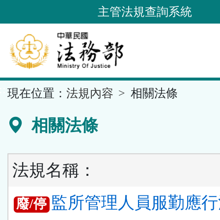
跳
主管法規查詢系統
到
主
要
內
容
::
現在位置：
法規內容
相關法條
區
塊
相關法條
法規名稱：
監所管理人員服勤應行
廢/停