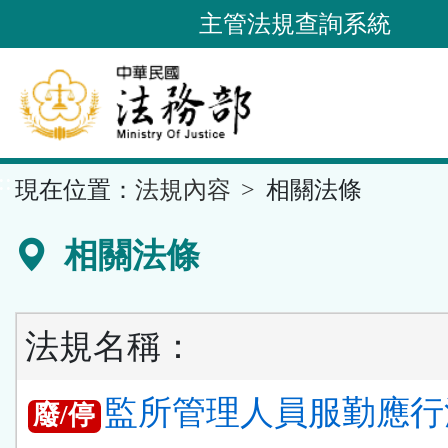
跳
主管法規查詢系統
到
主
要
內
容
::
現在位置：
法規內容
相關法條
區
塊
相關法條
法規名稱：
監所管理人員服勤應行
廢/停