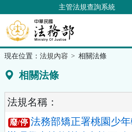
跳
主管法規查詢系統
到
主
要
內
容
::
現在位置：
法規內容
相關法條
區
塊
相關法條
法規名稱：
法務部矯正署桃園少年
廢/停