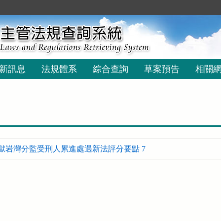
新訊息
法規體系
綜合查詢
草案預告
相關
獄岩灣分監受刑人累進處遇新法評分要點 7