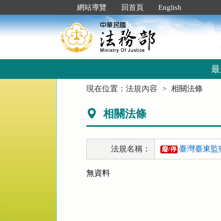
跳
:::
網站導覽
回首頁
English
到
主
要
內
容
區
最
塊
:::
現在位置：
法規內容
相關法條
相關法條
法規名稱：
臺灣臺東監
廢/停
無資料