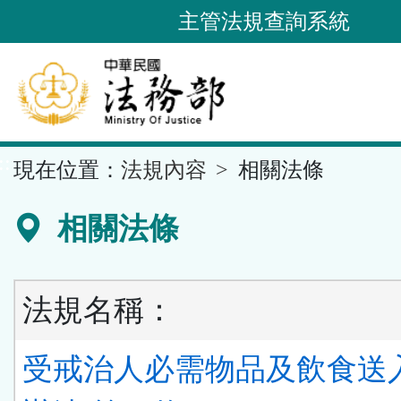
跳
主管法規查詢系統
到
主
要
內
容
::
現在位置：
法規內容
相關法條
區
塊
相關法條
法規名稱：
受戒治人必需物品及飲食送