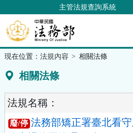
跳
主管法規查詢系統
到
主
要
內
容
::
現在位置：
法規內容
相關法條
區
塊
相關法條
法規名稱：
法務部矯正署臺北看守
廢/停