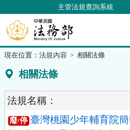
跳
主管法規查詢系統
到
主
要
內
容
::
現在位置：
法規內容
相關法條
區
塊
相關法條
法規名稱：
臺灣桃園少年輔育院簡
廢/停