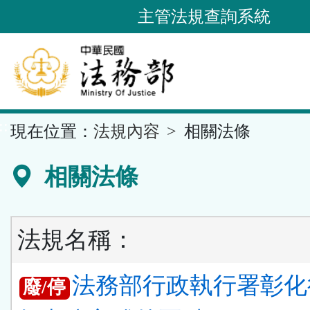
跳
主管法規查詢系統
到
主
要
內
容
::
現在位置：
法規內容
相關法條
區
塊
相關法條
法規名稱：
法務部行政執行署彰化
廢/停