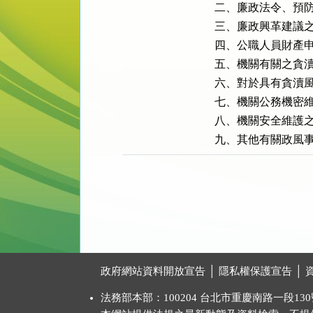
二、廉政法令、預防
三、廉政興革建議之
四、公職人員財產申
五、機關有關之貪瀆
六、對於具有貪瀆風
七、機關公務機密維
八、機關安全維護之
九、其他有關政風
:::
政府網站資料開放宣告
│
隱私權保護宣告
│
法務部本部：100204 台北市重慶南路一段130號 