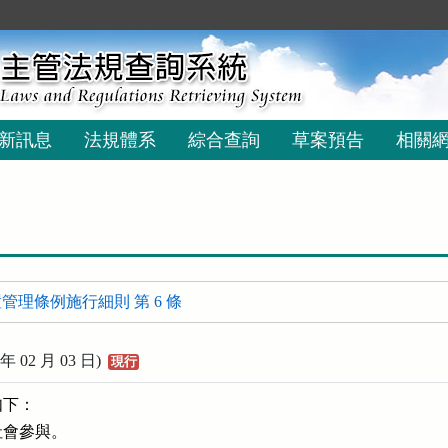
新訊息
法規體系
綜合查詢
草案預告
相關
管理條例施行細則 第 6 條
02 月 03 日)
現行
下：

會參與。
