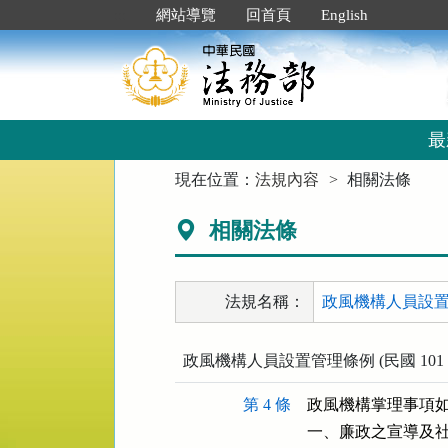
跳
:::
網站導覽
回首頁
English
到
主
要
內
容
區
最
塊
:::
現在位置：
法規內容
相關法條
相關法條
法規名稱：
政風機構人員設置
政風機構人員設置管理條例 (民國 101 年 
第 4 條
政風機構掌理事項如
一、廉政之宣導及社