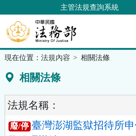
跳
主管法規查詢系統
到
主
要
內
容
::
現在位置：
法規內容
相關法條
區
塊
相關法條
法規名稱：
臺灣澎湖監獄招待所申
廢/停