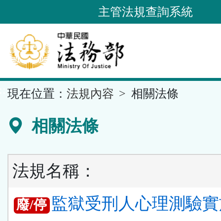
跳
主管法規查詢系統
到
主
要
內
容
::
現在位置：
法規內容
相關法條
區
塊
相關法條
法規名稱：
監獄受刑人心理測驗實
廢/停