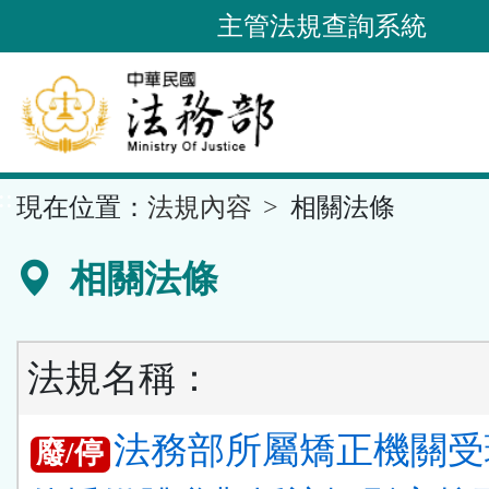
跳
主管法規查詢系統
到
主
要
內
容
::
現在位置：
法規內容
相關法條
區
塊
相關法條
法規名稱：
法務部所屬矯正機關受
廢/停