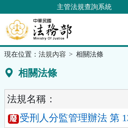
跳
主管法規查詢系統
到
主
要
內
容
::
現在位置：
法規內容
相關法條
區
塊
相關法條
法規名稱：
受刑人分監管理辦法 第 1
廢