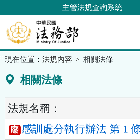
跳
主管法規查詢系統
到
主
要
內
容
::
現在位置：
法規內容
相關法條
區
塊
相關法條
法規名稱：
感訓處分執行辦法 第 1 
廢