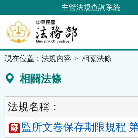
跳
主管法規查詢系統
到
主
要
內
容
::
現在位置：
法規內容
相關法條
區
塊
相關法條
法規名稱：
監所文卷保存期限規程 第 
廢