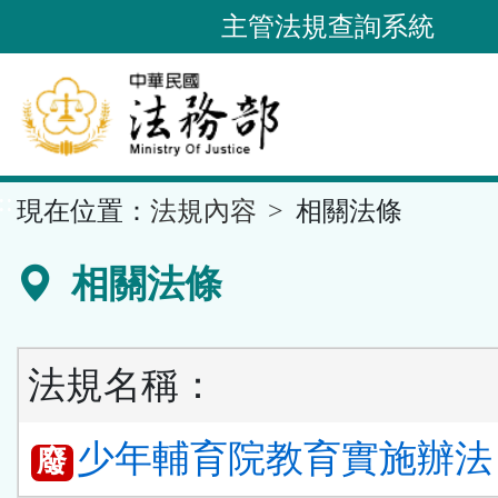
跳
主管法規查詢系統
到
主
要
內
容
::
現在位置：
法規內容
相關法條
區
塊
相關法條
法規名稱：
少年輔育院教育實施辦法 第
廢