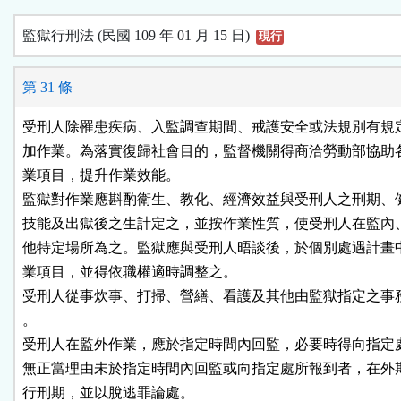
監獄行刑法 (民國 109 年 01 月 15 日)
現行
第 31 條
受刑人除罹患疾病、入監調查期間、戒護安全或法規別有規定
加作業。為落實復歸社會目的，監督機關得商洽勞動部協助各
業項目，提升作業效能。

監獄對作業應斟酌衛生、教化、經濟效益與受刑人之刑期、健
技能及出獄後之生計定之，並按作業性質，使受刑人在監內、
他特定場所為之。監獄應與受刑人晤談後，於個別處遇計畫中
業項目，並得依職權適時調整之。

受刑人從事炊事、打掃、營繕、看護及其他由監獄指定之事務
。

受刑人在監外作業，應於指定時間內回監，必要時得向指定處
無正當理由未於指定時間內回監或向指定處所報到者，在外期
行刑期，並以脫逃罪論處。
