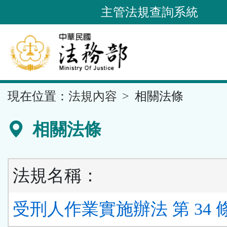
跳
主管法規查詢系統
到
主
要
內
容
::
現在位置：
法規內容
相關法條
區
塊
相關法條
法規名稱：
受刑人作業實施辦法 第 34 