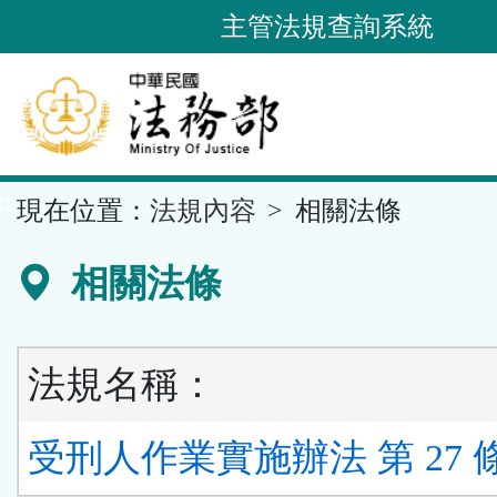
跳
主管法規查詢系統
到
主
要
內
容
::
現在位置：
法規內容
相關法條
區
塊
相關法條
法規名稱：
受刑人作業實施辦法 第 27 