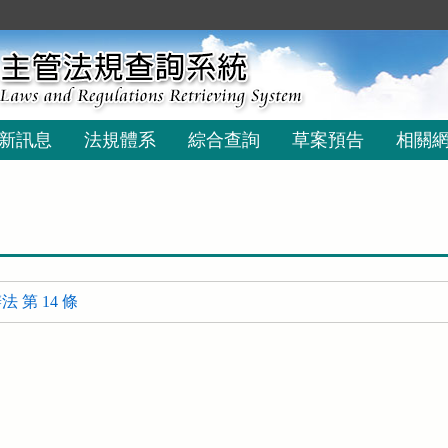
新訊息
法規體系
綜合查詢
草案預告
相關
 第 14 條