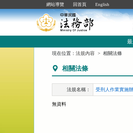
跳
:::
網站導覽
回首頁
English
到
主
要
內
容
區
最
塊
:::
現在位置：
法規內容
相關法條
相關法條
法規名稱：
受刑人作業實施辦法
無資料