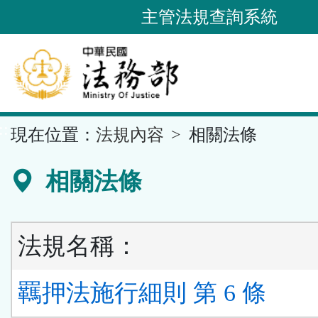
跳
主管法規查詢系統
到
主
要
內
容
::
現在位置：
法規內容
相關法條
區
塊
相關法條
法規名稱：
羈押法施行細則 第 6 條