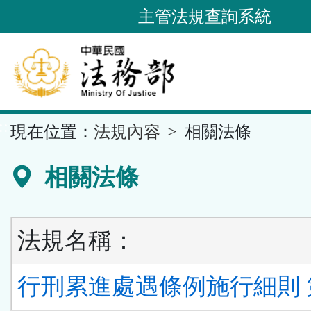
跳
主管法規查詢系統
到
主
要
內
容
::
現在位置：
法規內容
相關法條
區
塊
相關法條
法規名稱：
行刑累進處遇條例施行細則 第