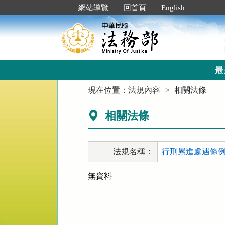
跳
:::
網站導覽
回首頁
English
到
主
要
內
容
區
最
塊
:::
現在位置：
法規內容
相關法條
相關法條
法規名稱：
行刑累進處遇條例 第
無資料