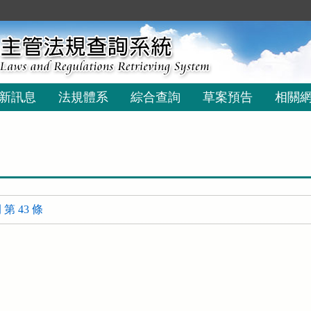
新訊息
法規體系
綜合查詢
草案預告
相關
 43 條